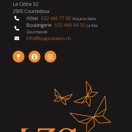
Le Clôtre 92
2905 Courtedoux
Hôtel :
032 466 77 00
Kza Jura Swiss
Boulangerie :
032 466 44 00
La Kza
Gourmande
info@kzajuraswiss.ch