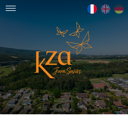
Kza
Jura
Swiss