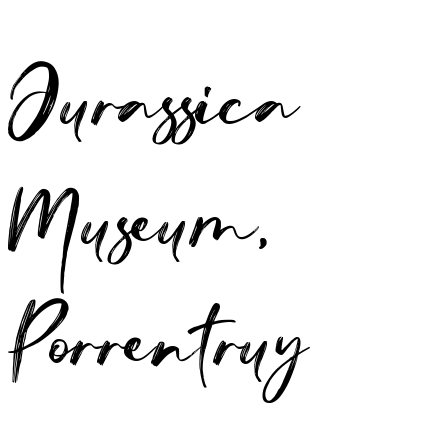
Jurassica
Museum,
Porrentruy