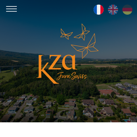
Kza
Jura
Swiss