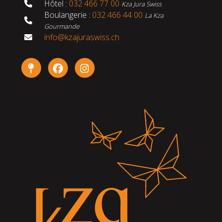
Hôtel :
032 466 77 00
Kza Jura Swiss
Boulangerie :
032 466 44 00
La Kza
Gourmande
info@kzajuraswiss.ch