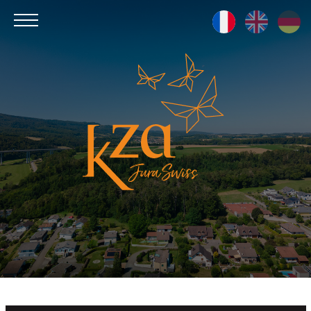
Kza
Jura
Swiss