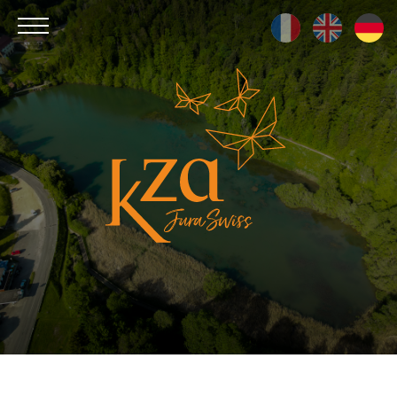
Kza
Jura
Swiss