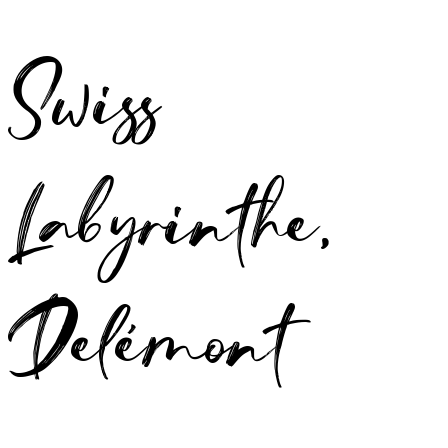
Swiss
Labyrinthe,
Delémont