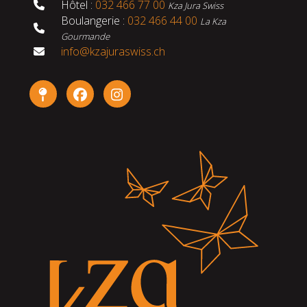
Hôtel :
032 466 77 00
Kza Jura Swiss
Boulangerie :
032 466 44 00
La Kza
Gourmande
info@kzajuraswiss.ch