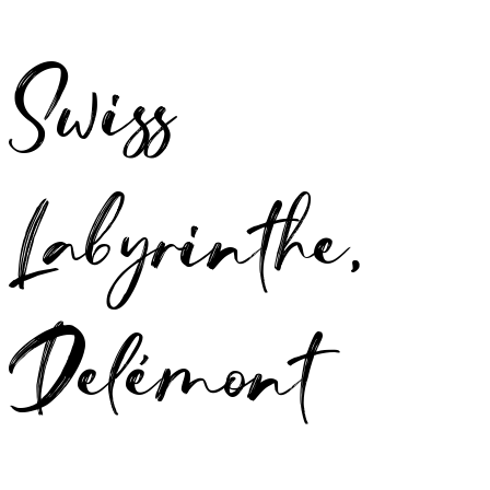
Swiss
Labyrinthe,
Delémont