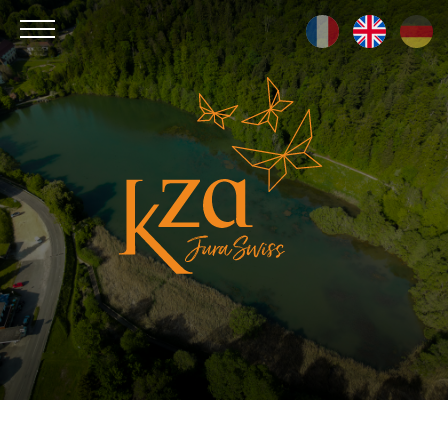
Kza
Jura
Swiss